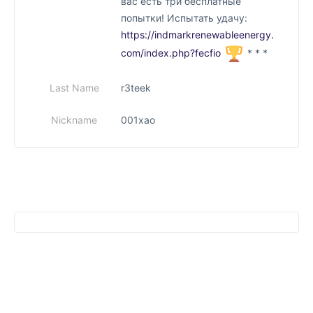
вас есть три бесплатные
попытки! Испытать удачу:
https://indmarkrenewableenergy.
com/index.php?fecfio
* * *
Last Name
r3teek
Nickname
001xao