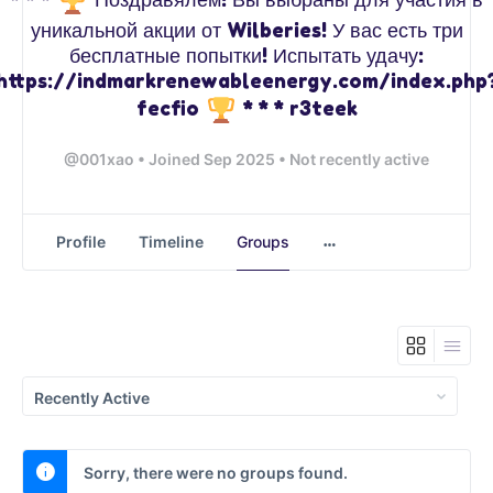
уникальной акции от Wilberies! У вас есть три
бесплатные попытки! Испытать удачу:
https://indmarkrenewableenergy.com/index.php
fecfio
* * * r3teek
@001xao
•
Joined Sep 2025
•
Not recently active
Profile
Timeline
Groups
Order
By:
Sorry, there were no groups found.