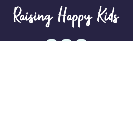
Information
Home
Courses
About Us
Contact