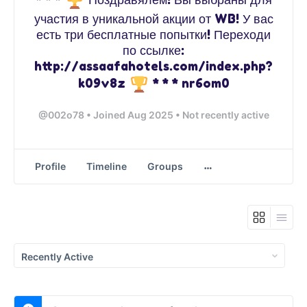
участия в уникальной акции от WB! У вас
есть три бесплатные попытки! Переходи
по ссылке:
http://assaafahotels.com/index.php?
k09v8z
* * * nr6om0
@002o78
•
Joined Aug 2025
•
Not recently active
Profile
Timeline
Groups
Show: