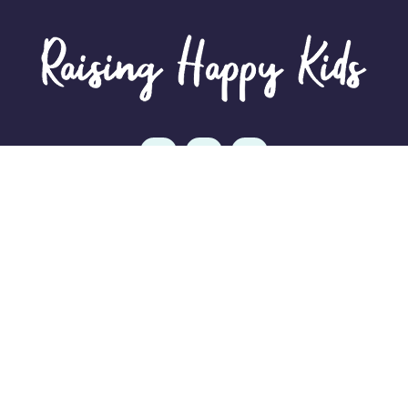
Information
Home
Courses
About Us